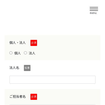
menu
高品質 印刷
Skip
to
個人・法人
必須
content
個人
法人
PRINTING
企画・デザイン
法人名
任意
DESIGN
ご担当者名
必須