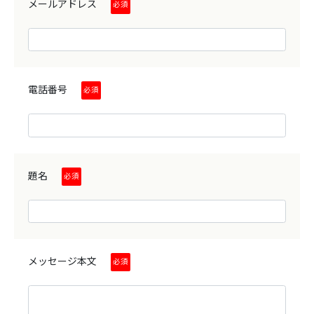
メールアドレス
必須
ブログ
電話番号
はじめての方へ
必須
お問い合わせ
題名
必須
メッセージ本文
必須
〒860-0822
熊本県熊本市中央区本山町189