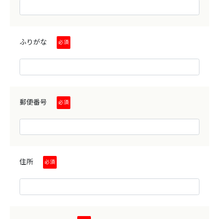
工場・設備
ふりがな
必須
FACTORY
郵便番号
必須
会社案内
制作実績
住所
必須
アクセス
採用情報