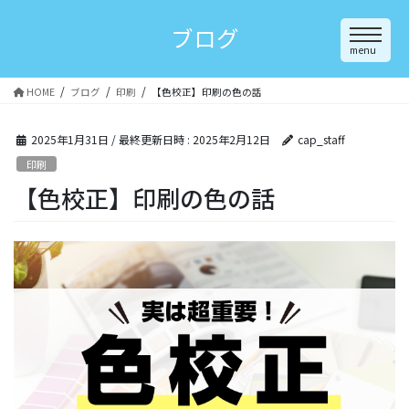
Skip
to
ブログ
content
menu
高品質 印刷
HOME
ブログ
印刷
【色校正】印刷の色の話
2025年1月31日
/ 最終更新日時 :
2025年2月12日
cap_staff
印刷
【色校正】印刷の色の話
PRINTING
企画・デザイン
DESIGN