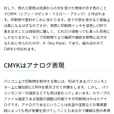
対して、色の三原色は光源からの光を受けた物体が示す色のこと
でCMYK（シアン・マゼンタ・イエロー・ブラック）と呼ばれま
す。印刷物や塗料がこれに当たります。全ての色を混ぜると理論上
は黒になるはずなのですが、実際に印刷用インキを混色しCMYで
黒を出すことは技術的に難しく、どれだけ頑張っても濁った茶色に
しかなりません。そこで印刷物でより輪郭や細部を鮮明に出力す
るために作られたのが、K（Key Plate）であり、組み合わせて
CMYKと呼ばれます。
CMYKはアナログ表現
パソコン上で印刷物を制作する際には、RGBであるパソコンモニ
ター上に擬似的にCMYKを表示させて作業をします。しかし、パソ
コンモニターの設定などでも色は変わってしまいます。カラープロ
ファイル設定である程度の調整は可能ですが印刷物はやはりアナ
ログです。アナログであるということは気温や湿度などの環境要
因によっても色が影響を受けてしうこともあるので繊細な色の表現