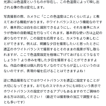
光源には色温度というものが存在し、この色温度によって映し出
される像の色は変化します。
写真撮影の際、カメラに「ここの色温度はこれくらいだよ」と教
えてあげる機能があります。ホワイトバランスという機能なのです
が、基本的には白を白と識別できるようにし、それを基準にカメ
ラが色味の自動補正を行なってくれます。基本的な使い方は上記の
通りなのですが、この設定を応用すると、カメラをより楽しむこ
とができます。例えば、綺麗な夕日を撮影したいと思ったときに
適正のホワイトバランスで撮影するとそのままの風景が写し取ら
れますが、ここで色温度設定を極端に下げてあげるとどうなるで
しょうか？ より赤みを増した夕日を撮影することができますよ
ね。作品の優劣は個人的なモノなのでどちらが正しいというのは
ないのですが、表現の幅を広げることはできますよね！
逆に商品撮影などではホワイトバランスを適正に設定することが
大切になってきます。おてものスマホカメラにもWBという表示で
ホワイトバランスの設定ができるアプリもあるますのでご興味の
ある方はお試しください！（最近では撮影後の加工で調整するこ
とも多いです）