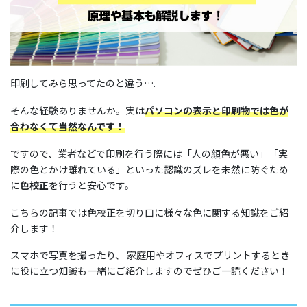
工場・設備
印刷してみら思ってたのと違う….
FACTORY
そんな経験ありませんか。実は
パソコンの表示と印刷物では色が
合わなくて当然なんです！
ですので、業者などで印刷を行う際には「人の顔色が悪い」「実
会社案内
際の色とかけ離れている」といった認識のズレを未然に防ぐため
に
色校正
を行うと安心です。
制作実績
こちらの記事では色校正を切り口に様々な色に関する知識をご紹
介します！
スマホで写真を撮ったり、 家庭用やオフィスでプリントするとき
アクセス
に役に立つ知識も一緒にご紹介しますのでぜひご一読ください！
採用情報