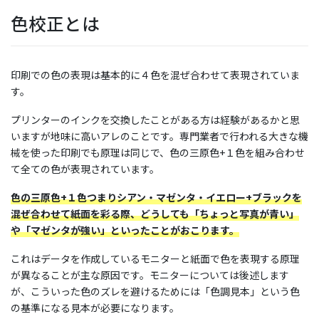
色校正とは
ブログ
印刷での色の表現は基本的に４色を混ぜ合わせて表現されていま
す。
はじめての方へ
プリンターのインクを交換したことがある方は経験があるかと思
いますが地味に高いアレのことです。専門業者で行われる大きな機
お問い合わせ
械を使った印刷でも原理は同じで、色の三原色+１色を組み合わせ
て全ての色が表現されています。
色の三原色+１色つまりシアン・マゼンタ・イエロー+ブラックを
混ぜ合わせて紙面を彩る際、どうしても「ちょっと写真が青い」
や「マゼンタが強い」といったことがおこります。
これはデータを作成しているモニターと紙面で色を表現する原理
が異なることが主な原因です。モニターについては後述します
〒860-0822
が、こういった色のズレを避けるためには「色調見本」という色
熊本県熊本市中央区本山町189
の基準になる見本が必要になります。