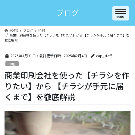
Skip
to
ブログ
content
menu
高品質 印刷
HOME
ブログ
印刷
商業印刷会社を使った【チラシを作りたい】から 【チラシが手元に届くまで】を
徹底解説
2025年1月31日
/ 最終更新日時 :
2025年2月4日
cap_staff
印刷
PRINTING
商業印刷会社を使った【チラシを作
りたい】から 【チラシが手元に届
企画・デザイン
くまで】を徹底解説
DESIGN