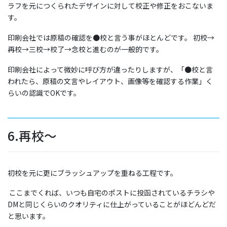
ラフを元につくられたデザインに対して校正や修正をおこないま
す。
印刷会社では原稿の確認を●校と言う事がほとんどです。 初校→
再校→三校→校了→念校と進むのが一般的です。
印刷会社によって微妙に呼び方が違ったりしますが、「●校と言
われたら、原稿の文言やレイアウト、画像等を確認する作業」く
らいの認識でOKです。
6.再校〜
初校を元に更にブラッシュアップを重ねる工程です。
ここまでくれば、いつも自宅のポストに投函されているチラシや
DMと同じくらいのクオリティに仕上がっていることがほどんどだ
と思います。