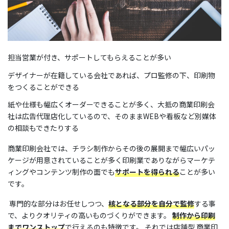
TEL:096-362-3333 FAX:096-366-1108
担当営業が付き、サポートしてもらえることが多い
デザイナーが在籍している会社であれば、プロ監修の下、印刷物
をつくることができる
紙や仕様も幅広くオーダーできることが多く、大抵の商業印刷会
社は広告代理店化しているので、そのままWEBや看板など別媒体
の相談もできたりする
商業印刷会社では、チラシ制作からその後の展開まで幅広いパッ
ケージが用意されていることが多く印刷業でありながらマーケテ
ィングやコンテンツ制作の面でも
サポートを得られる
ことが多い
です。
専門的な部分はお任せしつつ、
核となる部分を自分で監修
する事
で、よりクオリティの高いものづくりができます。
制作から印刷
までワンストップ
で行えるのも特徴です。 それでは店舗型 商業印